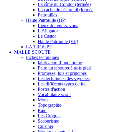
La cîme du Condor (fermée)
La cache de l'écureuil (fermée
Patrouilles
Haute Patrouille (HP)
Lieux de rendez-vous
L'Alligator
Le Castor
Haute Patrouille (HP)
LA TROUPE
MALLE SCOUTE
Fiches techniques
fabrication d’une torche
Faire un tabouret à trois pied
Promesse, lois et principes
Les techniques des saynètes
Les différents types de feu
Postes d'action
Vocabulaire scout
Morse
Topographie
Raid
Les Croquis
Secourisme
Cuisiner
Monter sa tente à 2 !