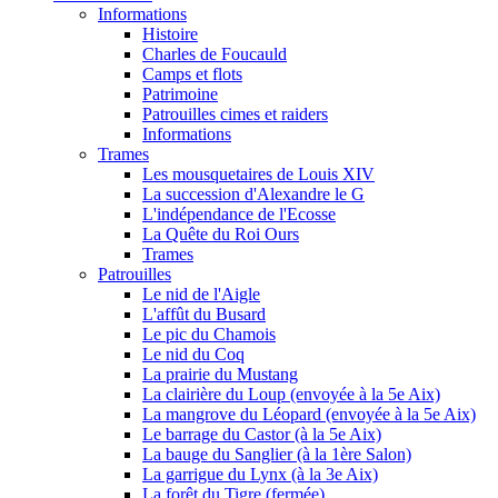
Informations
Histoire
Charles de Foucauld
Camps et flots
Patrimoine
Patrouilles cimes et raiders
Informations
Trames
Les mousquetaires de Louis XIV
La succession d'Alexandre le G
L'indépendance de l'Ecosse
La Quête du Roi Ours
Trames
Patrouilles
Le nid de l'Aigle
L'affût du Busard
Le pic du Chamois
Le nid du Coq
La prairie du Mustang
La clairière du Loup (envoyée à la 5e Aix)
La mangrove du Léopard (envoyée à la 5e Aix)
Le barrage du Castor (à la 5e Aix)
La bauge du Sanglier (à la 1ère Salon)
La garrigue du Lynx (à la 3e Aix)
La forêt du Tigre (fermée)