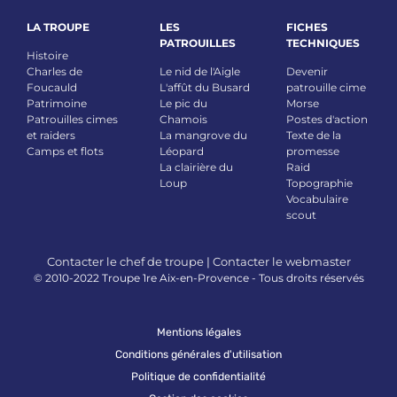
LA TROUPE
LES
FICHES
PATROUILLES
TECHNIQUES
Histoire
Charles de
Le nid de l'Aigle
Devenir
Foucauld
L'affût du Busard
patrouille cime
Patrimoine
Le pic du
Morse
Patrouilles cimes
Chamois
Postes d'action
et raiders
La mangrove du
Texte de la
Camps et flots
Léopard
promesse
La clairière du
Raid
Loup
Topographie
Vocabulaire
scout
Contacter le chef de troupe
|
Contacter le webmaster
© 2010-2022 Troupe 1re Aix-en-Provence - Tous droits réservés
Mentions légales
Conditions générales d'utilisation
Politique de confidentialité