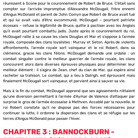
réunissent à Scone pour le couronnement de Robert de Bruce. C’était sans
compter sur l’arrivée impromptue d’Alexandre McDougall, frère ennemi
d’Angus McDonald et parent de John Comyn que Robert de Bruce avait tué
et qui lui avait valu d’être excommunié. McDougall – pourtant patriote
écossais – refuse la légitimité de Bruce, quitte à pactiser avec les Anglais
qu’il avait pourtant combattu jadis. Juste après le couronnement du roi,
McDougall rallie à sa cause les clans Douglas et Mar et s’oppose à l’armée
royale, composée des clans loyalistes : Murray et Seton. Après de violents
affrontements, l’armée royale sort vainqueur et le roi Robert, dans sa
clémence, gracie les clans félons. McDougall demande une ordalie : un
combat singulier contre le meilleur guerrier de l’armée royale, les clans
concourent alors dans diverses épreuves physiques pour déterminer leur
meilleur élément : il s’agira de Jean, chef du clan de Mar, qui espère ainsi
racheter sa trahison. Le combat, qui a lieu à Dalrigh, est éprouvant mais
finalement McDougall sort vainqueur, et parvient ainsi à sauver sa vie.
Mais à la fin du combat, McDougall apprend que ses agissements n’étaient
qu’une diversion permettant à l’armée d’Aymar de Valence d’attaquer par
surprise le gros de l’armée écossaise à Methven. Accablé par la nouvelle, le
roi Robert constate qu’il ne dispose pas des forces nécessaires pour
continuer la lutte, il ordonne la dispersion des clans et se réfugie sur les
terres d’Angus McDonald pour passer l’hiver.
CHAPITRE 3 : BANNOCKBURN -