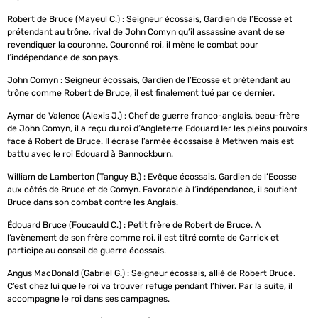
Robert de Bruce (Mayeul C.) : Seigneur écossais, Gardien de l’Ecosse et
prétendant au trône, rival de John Comyn qu’il assassine avant de se
revendiquer la couronne. Couronné roi, il mène le combat pour
l’indépendance de son pays.
John Comyn : Seigneur écossais, Gardien de l’Ecosse et prétendant au
trône comme Robert de Bruce, il est finalement tué par ce dernier.
Aymar de Valence (Alexis J.) : Chef de guerre franco-anglais, beau-frère
de John Comyn, il a reçu du roi d’Angleterre Edouard Ier les pleins pouvoirs
face à Robert de Bruce. Il écrase l’armée écossaise à Methven mais est
battu avec le roi Edouard à Bannockburn.
William de Lamberton (Tanguy B.) : Evêque écossais, Gardien de l’Ecosse
aux côtés de Bruce et de Comyn. Favorable à l’indépendance, il soutient
Bruce dans son combat contre les Anglais.
Édouard Bruce (Foucauld C.) : Petit frère de Robert de Bruce. A
l’avènement de son frère comme roi, il est titré comte de Carrick et
participe au conseil de guerre écossais.
Angus MacDonald (Gabriel G.) : Seigneur écossais, allié de Robert Bruce.
C’est chez lui que le roi va trouver refuge pendant l’hiver. Par la suite, il
accompagne le roi dans ses campagnes.