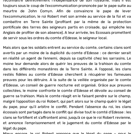
reconnaître définitivement l’indépendance de son royaume, mais il est
toujours sous le coup de l’excommunication prononcée par le pape suite au
meurtre de John Comyn. Afin de convaincre le pape de lever
l’excommunication, le roi Robert met son armée au service de la foi et va
combattre en Terre Sainte (profitant par la même de la protection
pontificale des terres des seigneurs partis en croisade, qui empêche les
Anglais de profiter de son absence). A leur arrivée, les Ecossais promettent
de servir sous les ordres du comte d’Edesse, le seigneur local.
Mais alors que les soldats entrent au service du comte, certains clans sont
avertis par un moine de la duplicité du comte d’Edesse : ce dernier serait
en réalité un agent de l’ennemi, depuis sa captivité chez les sarrasins. Le
moine leur demande alors de quérir les preuves de la trahison du comte
dans les différents monastères de la Terre Sainte. A l’opposé, les clans
restés fidèles au comte d’Edesse cherchent à récupérer les fameuses
preuves pour les détruire. A la suite de la veillée organisée par le comte
d’Edesse, un conseil de guerre nocturne est organisé. Grâce aux preuves
collectées, le moine confronte le comte d’Edesse et dévoile au conseil de
guerre sa trahison. Mais le comte réagit en le faisant pendre sur le champ,
malgré l’opposition du roi Robert, qui part alors sur le champ quérir le légat
du pape, pour qu’il arbitre le conflit. Pendant l’absence du roi, les clans
écossais sont partagés dans le conflit qui divise tout le comté d’Edesse : les
clans se fortifient et s’affrontent ainsi, jusqu’à ce que le roi Robert revienne,
et annonce l’emprisonnement et le jugement du comte d’Edesse par le
légat du pape.
Mieux encore, le roi Robert annonce que le légat du pape – pour le