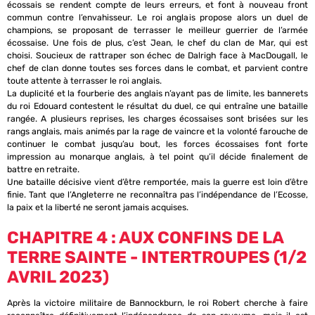
écossais se rendent compte de leurs erreurs, et font à nouveau front
commun contre l’envahisseur. Le roi anglais propose alors un duel de
champions, se proposant de terrasser le meilleur guerrier de l’armée
écossaise. Une fois de plus, c’est Jean, le chef du clan de Mar, qui est
choisi. Soucieux de rattraper son échec de Dalrigh face à MacDougall, le
chef de clan donne toutes ses forces dans le combat, et parvient contre
toute attente à terrasser le roi anglais.
La duplicité et la fourberie des anglais n’ayant pas de limite, les bannerets
du roi Edouard contestent le résultat du duel, ce qui entraîne une bataille
rangée. A plusieurs reprises, les charges écossaises sont brisées sur les
rangs anglais, mais animés par la rage de vaincre et la volonté farouche de
continuer le combat jusqu’au bout, les forces écossaises font forte
impression au monarque anglais, à tel point qu’il décide finalement de
battre en retraite.
Une bataille décisive vient d’être remportée, mais la guerre est loin d’être
finie. Tant que l’Angleterre ne reconnaîtra pas l’indépendance de l’Ecosse,
la paix et la liberté ne seront jamais acquises.
CHAPITRE 4 : AUX CONFINS DE LA
TERRE SAINTE - INTERTROUPES (1/2
AVRIL 2023)
Après la victoire militaire de Bannockburn, le roi Robert cherche à faire