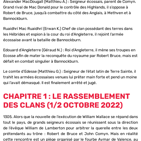
Alexander MacDougall (Matthieu A.) : Seigneur écossais, parent de Comyn.
Grand rival de Mac Donald pour le contrôle des Highlands, il s’oppose à
Robert de Bruce, jusqu’à combattre du côté des Anglais, à Methven et à
Bannockburn.
Ruaidhrí Mac Ruaidhrí (Erwan K.) Chef de clan possédant des terres dans
les Hébrides et espion à la cour du roi d’Angleterre, il rejoint l’armée
écossaise avant la bataille de Bannockburn.
Edouard d’Angleterre (Géraud N.) : Roi d’Angleterre, il mène ses troupes en
Ecosse afin de mater la reconquête du royaume par Robert Bruce, mais est
défait en combat singulier à Bannockburn.
Le comte d’Edesse (Matthieu G.) : Seigneur de l’état latin de Terre Sainte, il
trahit les armées écossaises venues lui prêter main forte et pend un moine
qui l’avait démasqué. Il est finalement arrêté et jugé.
CHAPITRE 1 : LE RASSEMBLEMENT
DES CLANS (1/2 OCTOBRE 2022)
1305. Alors que la nouvelle de l’exécution de William Wallace se répand dans
tout le pays, de grands seigneurs écossais se réunissent sous la direction
de l’évêque William de Lamberton pour arbitrer la querelle entre les deux
prétendants au trône : Robert de Bruce et John Comyn. Mais en réalité
cette rencontre est un piège organisé par le fourbe Aymar de Valence, au