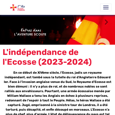
L'indépendance de
l'Ecosse (2023-2024)
En ce début de XIVème siècle, l’Ecosse, jadis un royaume
indépendant, est tombé sous la tutelle du roi d’Angleterre Edouard
Ier. Face à l’invasion anglaise venue du Sud, le Royaume d’Ecosse est
bien démuni : il n’y a plus de roi, et de nombreux nobles se sont
ralliés aux envahisseurs. Pourtant, une armée écossaise menée par
William Wallace a tenu les Anglais en échec à plusieurs reprises,
redonnant de l’espoir à tout le Peuple. Hélas, le héros Wallace a été
capturé. Jugé, emprisonné à la sinistre tour de Londres, il a été
torturé, puis décapité, et enfin découpé en morceaux. L’Ecosse n’a
plus de chef, plus d’armée. L’état de déliquescence du pays est tel