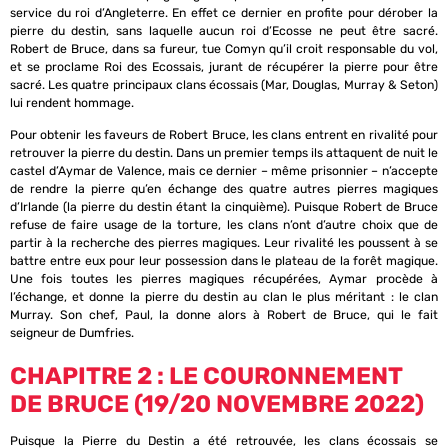
service du roi d’Angleterre. En effet ce dernier en profite pour dérober la
pierre du destin, sans laquelle aucun roi d’Ecosse ne peut être sacré.
Robert de Bruce, dans sa fureur, tue Comyn qu’il croit responsable du vol,
et se proclame Roi des Ecossais, jurant de récupérer la pierre pour être
sacré. Les quatre principaux clans écossais (Mar, Douglas, Murray & Seton)
lui rendent hommage.
Pour obtenir les faveurs de Robert Bruce, les clans entrent en rivalité pour
retrouver la pierre du destin. Dans un premier temps ils attaquent de nuit le
castel d’Aymar de Valence, mais ce dernier – même prisonnier – n’accepte
de rendre la pierre qu’en échange des quatre autres pierres magiques
d’Irlande (la pierre du destin étant la cinquième). Puisque Robert de Bruce
refuse de faire usage de la torture, les clans n’ont d’autre choix que de
partir à la recherche des pierres magiques. Leur rivalité les poussent à se
battre entre eux pour leur possession dans le plateau de la forêt magique.
Une fois toutes les pierres magiques récupérées, Aymar procède à
l’échange, et donne la pierre du destin au clan le plus méritant : le clan
Murray. Son chef, Paul, la donne alors à Robert de Bruce, qui le fait
seigneur de Dumfries.
CHAPITRE 2 : LE COURONNEMENT
DE BRUCE (19/20 NOVEMBRE 2022)
Puisque la Pierre du Destin a été retrouvée, les clans écossais se