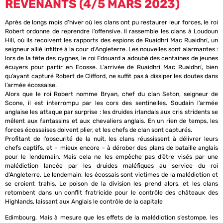
REVENANTS (4/5 MARS 2023)
Après de longs mois d’hiver où les clans ont pu restaurer leur forces, le roi
Robert ordonne de reprendre l’offensive. Il rassemble les clans à Loudoun
Hill, où ils recoivent les rapports des espions de Ruaidhrí Mac Ruaidhrí, un
seigneur allié infiltré à la cour d’Angleterre. Les nouvelles sont alarmantes :
lors de la fête des cygnes, le roi Edouard a adoubé des centaines de jeunes
écuyers pour partir en Ecosse. L’arrivée de Ruaidhrí Mac Ruaidhrí, bien
qu’ayant capturé Robert de Clifford, ne suffit pas à dissiper les doutes dans
l’armée écossaise.
Alors que le roi Robert nomme Bryan, chef du clan Seton, seigneur de
Scone, il est interrompu par les cors des sentinelles. Soudain l’armée
anglaise les attaque par surprise : les druides irlandais aux cris stridents se
mêlent aux fantassins et aux chevaliers anglais. En un rien de temps, les
forces écossaises doivent plier, et les chefs de clan sont capturés.
Profitant de l’obscurité de la nuit, les clans réussissent à délivrer leurs
chefs captifs, et – mieux encore – à dérober des plans de bataille anglais
pour le lendemain. Mais cela ne les empêche pas d’être visés par une
malédiction lancée par les druides maléfiques au service du roi
d’Angleterre. Le lendemain, les écossais sont victimes de la malédiction et
se croient trahis. Le poison de la division les prend alors, et les clans
retombent dans un conflit fratricide pour le contrôle des châteaux des
Highlands, laissant aux Anglais le contrôle de la capitale
Edimbourg. Mais à mesure que les effets de la malédiction s’estompe, les