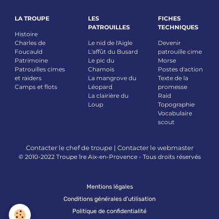
LA TROUPE
LES
FICHES
PATROUILLES
TECHNIQUES
Histoire
Charles de
Le nid de l'Aigle
Devenir
Foucauld
L'affût du Busard
patrouille cime
Patrimoine
Le pic du
Morse
Patrouilles cimes
Chamois
Postes d'action
et raiders
La mangrove du
Texte de la
Camps et flots
Léopard
promesse
La clairière du
Raid
Loup
Topographie
Vocabulaire
scout
Contacter le chef de troupe
|
Contacter le webmaster
© 2010-2022 Troupe 1re Aix-en-Provence - Tous droits réservés
Mentions légales
Conditions générales d'utilisation
Politique de confidentialité