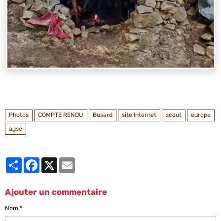
Photos
COMPTE RENDU
Busard
site Internet
scout
europe
agse
Partager
Facebook
X
Email
Ajouter un commentaire
Nom