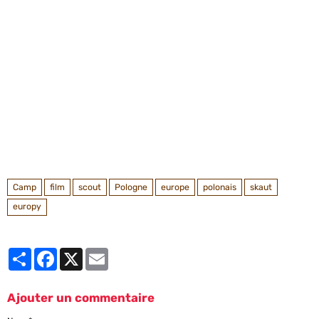
Camp
film
scout
Pologne
europe
polonais
skaut
europy
Partager
Facebook
X
Email
Ajouter un commentaire