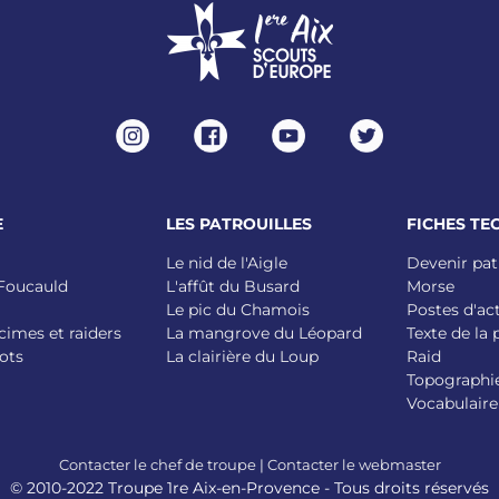
E
LES PATROUILLES
FICHES TE
Le nid de l'Aigle
Devenir pat
 Foucauld
L'affût du Busard
Morse
Le pic du Chamois
Postes d'ac
cimes et raiders
La mangrove du Léopard
Texte de la
ots
La clairière du Loup
Raid
Topographi
Vocabulaire
Contacter le chef de troupe
|
Contacter le webmaster
© 2010-2022 Troupe 1re Aix-en-Provence - Tous droits réservés