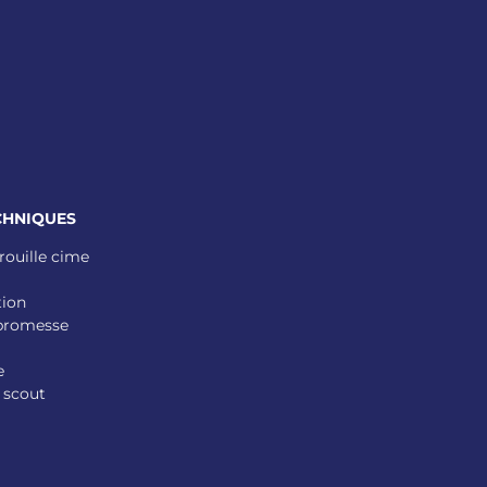
CHNIQUES
rouille cime
tion
 promesse
e
 scout