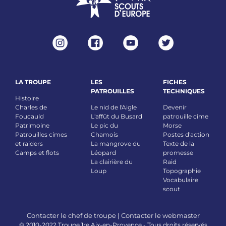
LA TROUPE
LES
FICHES
PATROUILLES
TECHNIQUES
Histoire
Charles de
Le nid de l'Aigle
Devenir
Foucauld
L'affût du Busard
patrouille cime
Patrimoine
Le pic du
Morse
Patrouilles cimes
Chamois
Postes d'action
et raiders
La mangrove du
Texte de la
Camps et flots
Léopard
promesse
La clairière du
Raid
Loup
Topographie
Vocabulaire
scout
Contacter le chef de troupe
|
Contacter le webmaster
© 2010-2022 Troupe 1re Aix-en-Provence - Tous droits réservés