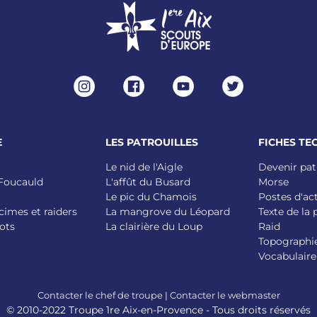
E
LES PATROUILLES
FICHES TE
Le nid de l'Aigle
Devenir pat
 Foucauld
L'affût du Busard
Morse
Le pic du Chamois
Postes d'ac
cimes et raiders
La mangrove du Léopard
Texte de la
ots
La clairière du Loup
Raid
Topographi
Vocabulaire
Contacter le chef de troupe
|
Contacter le webmaster
© 2010-2022 Troupe 1re Aix-en-Provence - Tous droits réservés