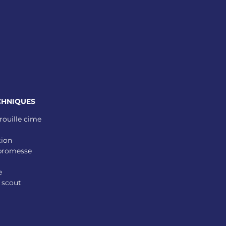
CHNIQUES
rouille cime
tion
 promesse
e
 scout