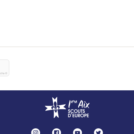
tcha ©