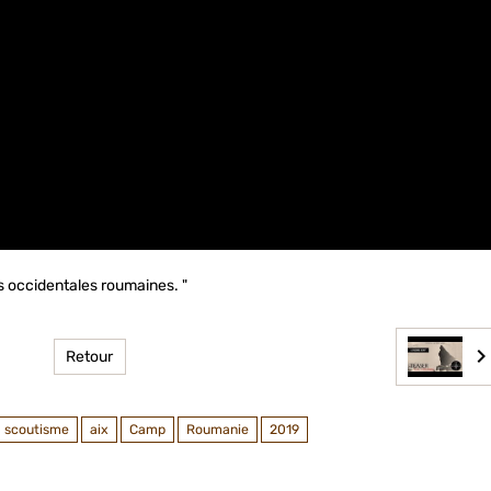
s occidentales roumaines. "
Retour
scoutisme
aix
Camp
Roumanie
2019