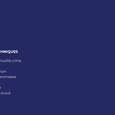
CHNIQUES
rouille cime
tion
 promesse
e
 scout