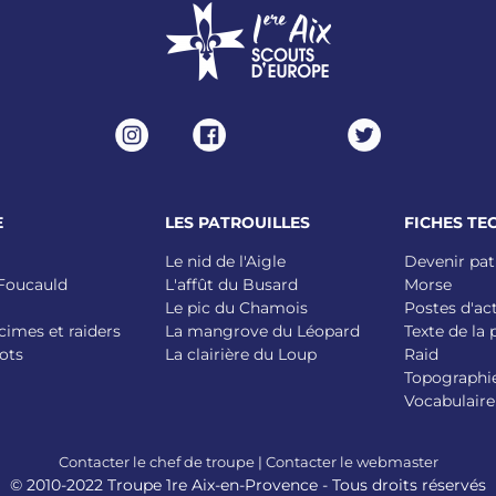
E
LES PATROUILLES
FICHES TE
Le nid de l'Aigle
Devenir pat
 Foucauld
L'affût du Busard
Morse
Le pic du Chamois
Postes d'ac
cimes et raiders
La mangrove du Léopard
Texte de la
ots
La clairière du Loup
Raid
Topographi
Vocabulaire
Contacter le chef de troupe
|
Contacter le webmaster
© 2010-2022 Troupe 1re Aix-en-Provence - Tous droits réservés