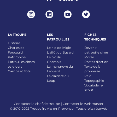
LA TROUPE
LES
FICHES
PATROUILLES
TECHNIQUES
Histoire
Charles de
Le nid de l'Aigle
Devenir
Foucauld
L'affût du Busard
patrouille cime
Patrimoine
Le pic du
Morse
Patrouilles cimes
Chamois
Postes d'action
et raiders
La mangrove du
Texte de la
Camps et flots
Léopard
promesse
La clairière du
Raid
Loup
Topographie
Vocabulaire
scout
Contacter le chef de troupe
|
Contacter le webmaster
© 2010-2022 Troupe 1re Aix-en-Provence - Tous droits réservés