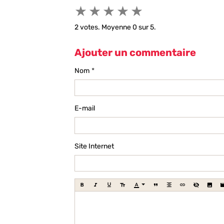
★
★
★
★
★
2
votes. Moyenne
0
sur 5.
Ajouter un commentaire
Nom
E-mail
Site Internet