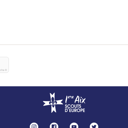
tcha ©