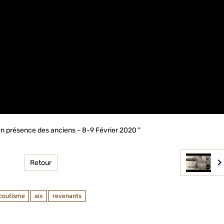
n présence des anciens - 8-9 Février 2020 "
Retour
coutisme
aix
revenants