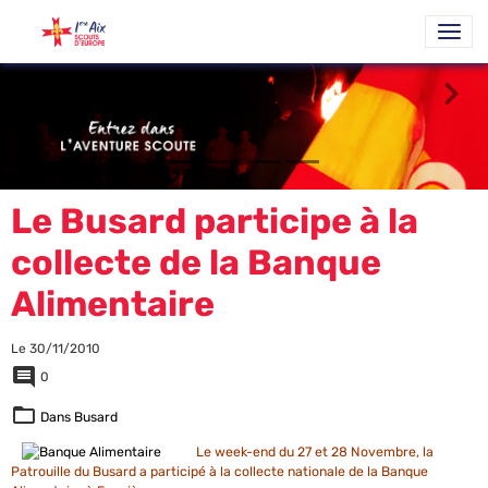
Le Busard participe à la
collecte de la Banque
Alimentaire
Le 30/11/2010
0
Dans
Busard
Le week-end du 27 et 28 Novembre, la
Patrouille du Busard a participé à la collecte nationale de la Banque