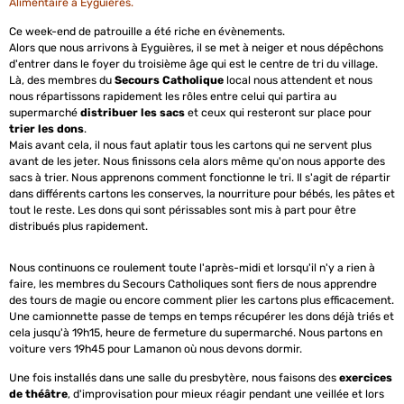
Alimentaire à Eyguières.
Ce week-end de patrouille a été riche en évènements.
Alors que nous arrivons à Eyguières, il se met à neiger et nous dépêchons
d'entrer dans le foyer du troisième âge qui est le centre de tri du village.
Là, des membres du
Secours Catholique
local nous attendent et nous
nous répartissons rapidement les rôles entre celui qui partira au
supermarché
distribuer les sacs
et ceux qui resteront sur place pour
trier les dons
.
Mais avant cela, il nous faut aplatir tous les cartons qui ne servent plus
avant de les jeter. Nous finissons cela alors même qu'on nous apporte des
sacs à trier. Nous apprenons comment fonctionne le tri. Il s'agit de répartir
dans différents cartons les conserves, la nourriture pour bébés, les pâtes et
tout le reste. Les dons qui sont périssables sont mis à part pour être
distribués plus rapidement.
Nous continuons ce roulement toute l'après-midi et lorsqu'il n'y a rien à
faire, les membres du Secours Catholiques sont fiers de nous apprendre
des tours de magie ou encore comment plier les cartons plus efficacement.
Une camionnette passe de temps en temps récupérer les dons déjà triés et
cela jusqu'à 19h15, heure de fermeture du supermarché. Nous partons en
voiture vers 19h45 pour Lamanon où nous devons dormir.
Une fois installés dans une salle du presbytère, nous faisons des
exercices
de théâtre
, d'improvisation pour mieux réagir pendant une veillée et lors