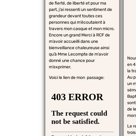
de fierté, de liberté et pour ma
part, j’ai ressenti un sentiment de
grandeur devant toutes ces
personnes qui m’écoutaient à
travers mon casque et mon micro.
Encore un grand Merci à RCF de
m’avoir accueilli dans une
bienveillance chaleureuse ainsi
qu’à Mme Lecompte de m’avoir
Nou
donné une chance pour
en 4
m’exprimer.
la t
Au p
Voici le lien de mon passage:
un m
séma
Bapti
sont
de l
morse
L​​​​
troi