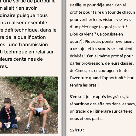
r une sortie de patrouille
Basilique pour déjeuner. J’en ai
n’allait rien avoir
profité pour faire un tour de chacun
rdinaire puisque nous
pour vérifier leurs visions vis-à-vis
ions réaliser ensemble
d’un pèlerinage (a quoi ça sert ?
re défi technique, dans le
D’où ça vient ? Ça consiste en
e de la qualification
quoi ?). Plusieurs points revenaient
es : une transmission
à ce sujet et les scouts se sentaient
ti technique en relai sur
éclairés ! J’en ai même profité pour
sieurs centaines de
parler progression, de leurs classes,
res.
de Cimes, les encourager à tenter
l’aventure quand l’opportunité leur
tendra les bras !
S’en suit juste après les grâces, la
répartition des affaires dans les sacs,
un tracer de l’itinéraire sur carte et
nous étions partis !
12h10 :