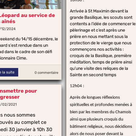
10h30 :
Arrivée à St Maximin devant la
Léopard au service de
grande Basilique, les scouts sont
 aînés
contents a l’idée de commencer le
7/12/2024
pèlerinage et c’est après une
prière en nous mettant sous la
eekend du 14/15 décembre, le
protection de le vierge que nous
ard s'est rendue dans un
commençons nos activités :
d dans le cadre de son défi
croquis de la Basilique, première
ionnaire Cime.
méditation, temps de prière ainsi
qu’une visite des reliques de la
e la suite
0 commentaire
Sainte en second temps
12h04 :
nsmettre pour
gresser
Après de longues réflexions
1/02/2021
spirituelles et profondes menées à
bien par les membres du Chamois
s nous sommes
ainsi que plusieurs croquis du
rouvés au complet ce
bâtiment religieux, nous décidions
edi 30 janvier à 10h 30
alors de nous poser devant la