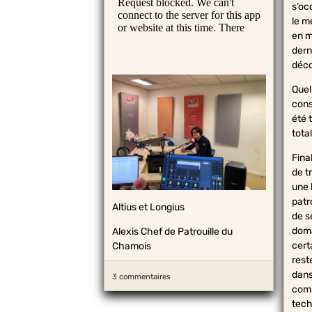
s’oc
le m
en m
dern
déco
Quel
cons
été 
tota
Fina
de t
une 
patr
Altius et Longius
de s
doma
Alexis Chef de Patrouille du
cert
Chamois
rest
dans 
3 commentaires
com
tech