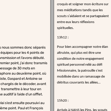
croquis et soigner mon écriture sur
mes méditations tandis que les
scouts s’aidaient et se partageaient
entre eux leurs réflexions
spirituelles.
13h12 :
Pour bien accompagner notre élan
s nous sommes donc séparés
 équipes pour les 4 points de
altruiste, qui plus est être une
ransmission et l’avons débuté.
condition de notre engagement
remier point, j’ai donc transmis
spirituel personnel relié au défi
essage de 30 mots en
Missionnaire, la patrouille s’est
phore au deuxième point, où
mobilisée dans un ramassage de
ste, Gaspard et ​​​​​​​Antoine se
détritus couvrants les allées…
 chargés de le décoder, avant
e transmettre à leur tour en
 auditif à l’aide d’un sifflet.
15h20 :
​​​e relai s’est ensuite poursuivi au
sième point. Paul et François
Arrivés à NANS les Pins, les scouts