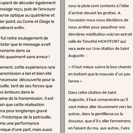
cupant de décoder également
sous la pluie sont contents à l’idée
essage reçu, puis de l’envoyer
d’arriver devant les grottes. A
orse optique au quatrième et
l’occasion nous nous décidions de
ier point, où Come et Diego le
dèrent enfin.
nous arrêter pour peaufiner nos
dernières méditation voici en extrait
 fut notre soulagement de
celle de Timothé MONTFORT qui
tater que le message avait
sera axée sur Une citation de Saint
transmis dans sa
Augustin :
lité quasiment sans erreur !
lement, cette expérience rare
«
Il faut mieux suivre le bon chemin
ransmission a bel et bien été
en boitant que le mauvais d’un pas
heureuse découverte pour la
ferme
»
ouille, tant de ses forces que
es lenteurs dans le
Dans cette citation de Saint
ine de la transmission. Il est
Augustin, il faut comprendre qu’il
ain que cette réalisation
vaut mieux aller doucement vers les
era pour longtemps gravé
autres, dans la gentillesse ou la
l’historique de la patrouille,
douceur, que d’il y aller fermement,
me une performance
en faisant du ma, aux autres. Faire
nique d’une part, mais aussi