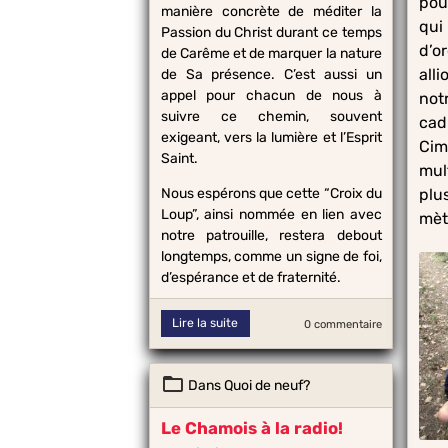
pou
manière concrète de méditer la
qui 
Passion du Christ durant ce temps
d’o
de Carême et de marquer la nature
all
de Sa présence. C’est aussi un
appel pour chacun de nous à
not
suivre ce chemin, souvent
cadr
exigeant, vers la lumière et l’Esprit
Cim
Saint.
mul
Nous espérons que cette “Croix du
plu
Loup”, ainsi nommée en lien avec
mèt
notre patrouille, restera debout
longtemps, comme un signe de foi,
d’espérance et de fraternité.
Lire la suite
0 commentaire
Dans
Quoi de neuf?
Le Chamois à la radio!