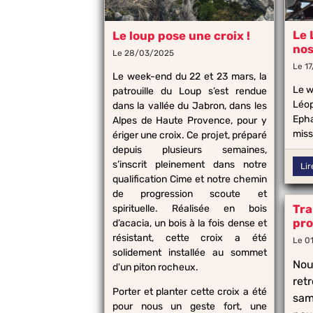
Le 
Le loup pose une croix !
nos
Le 28/03/2025
Le 1
Le week-end du 22 et 23 mars, la
Le w
patrouille du Loup s’est rendue
Léop
dans la vallée du Jabron, dans les
Epha
Alpes de Haute Provence, pour y
miss
ériger une croix. Ce projet, préparé
depuis plusieurs semaines,
s’inscrit pleinement dans notre
Lir
qualification Cime et notre chemin
de progression scoute et
Tra
spirituelle. Réalisée en bois
pro
d’acacia, un bois à la fois dense et
résistant, cette croix a été
Le 0
solidement installée au sommet
Nou
d'un piton rocheux.
ret
Porter et planter cette croix a été
sam
pour nous un geste fort, une