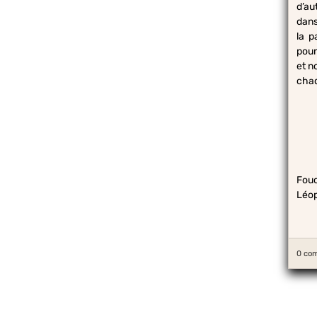
d’au
dans
la p
pour
et n
chaque
Fouc
Léo
0 co