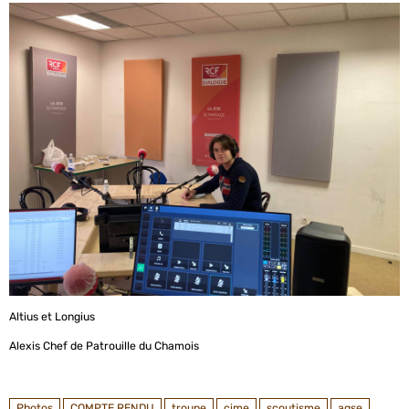
Altius et Longius
Alexis Chef de Patrouille du Chamois
Photos
COMPTE RENDU
troupe
cime
scoutisme
agse