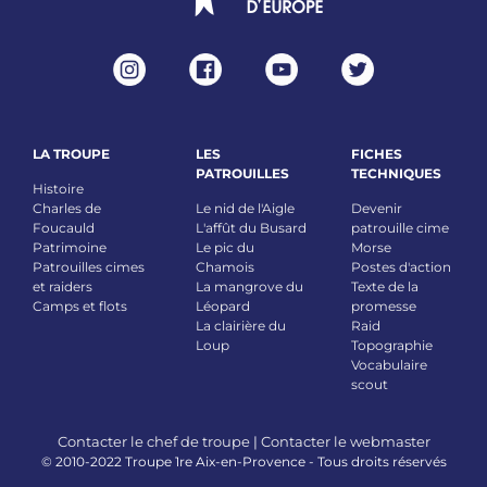
LA TROUPE
LES
FICHES
PATROUILLES
TECHNIQUES
Histoire
Charles de
Le nid de l'Aigle
Devenir
Foucauld
L'affût du Busard
patrouille cime
Patrimoine
Le pic du
Morse
Patrouilles cimes
Chamois
Postes d'action
et raiders
La mangrove du
Texte de la
Camps et flots
Léopard
promesse
La clairière du
Raid
Loup
Topographie
Vocabulaire
scout
Contacter le chef de troupe
|
Contacter le webmaster
© 2010-2022 Troupe 1re Aix-en-Provence - Tous droits réservés