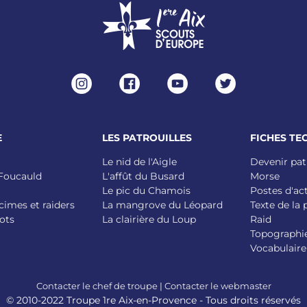
E
LES PATROUILLES
FICHES TE
Le nid de l'Aigle
Devenir pat
 Foucauld
L'affût du Busard
Morse
Le pic du Chamois
Postes d'ac
cimes et raiders
La mangrove du Léopard
Texte de la
ots
La clairière du Loup
Raid
Topographi
Vocabulaire
Contacter le chef de troupe
|
Contacter le webmaster
© 2010-2022 Troupe 1re Aix-en-Provence - Tous droits réservés