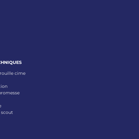
CHNIQUES
rouille cime
tion
 promesse
e
 scout