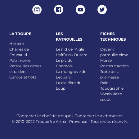
LA TROUPE
LES
FICHES
PATROUILLES
TECHNIQUES
Histoire
Charles de
Le nid de l'Aigle
Devenir
Foucauld
L'affût du Busard
patrouille cime
Patrimoine
Le pic du
Morse
Patrouilles cimes
Chamois
Postes d'action
et raiders
La mangrove du
Texte de la
Camps et flots
Léopard
promesse
La clairière du
Raid
Loup
Topographie
Vocabulaire
scout
Contacter le chef de troupe
|
Contacter le webmaster
© 2010-2022 Troupe 1re Aix-en-Provence - Tous droits réservés