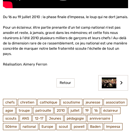
Du 16 au 19 juillet 2010 : la phase finale d'Impeesa, le loup qui ne dort jamais.
Pour un éclaireur, être partie prenante d'un tel camp national n'est pas
anodin et reste, à jamais, gravé dans les mémoires; et cette fois nous
réunirons à l'été 2010 plusieurs milliers de garçons et leurs chefs ! Au-delà
de la dimension rare de ce rassemblement, ce jeu national est une manière
concrète de marquer notre belle fraternité scoute l'échelle de tout un
pays.
Réalisation: Aimery Ferron
Retour
chefs
chretien
catholique
scoutisme
jeunesse
association
agse
troupe
patrouille
2010
juillet
19
16
éclaireur
scouts
ANS
12-17
Jeunes
pédagogie
anniversaire
50ème
national
Europe
scout
powell
Baden
Impeesa