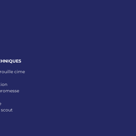
CHNIQUES
rouille cime
tion
 promesse
e
 scout