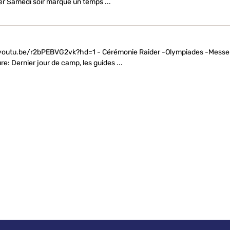
er Samedi soir marque un temps ...
/youtu.be/r2bPEBVG2vk?hd=1 - Cérémonie Raider -Olympiades -Messe
: Dernier jour de camp, les guides ...