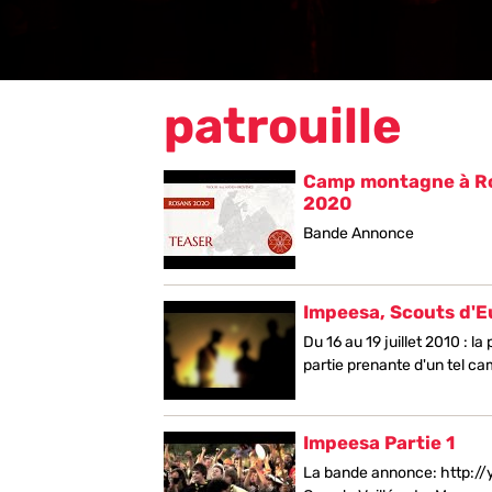
patrouille
Camp montagne à Ro
2020
Bande Annonce
Impeesa, Scouts d'
Du 16 au 19 juillet 2010 : l
partie prenante d'un tel cam
Impeesa Partie 1
La bande annonce: http://