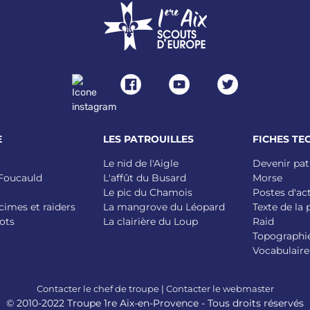
E
LES PATROUILLES
FICHES TE
Le nid de l'Aigle
Devenir pat
 Foucauld
L'affût du Busard
Morse
Le pic du Chamois
Postes d'ac
cimes et raiders
La mangrove du Léopard
Texte de la
ots
La clairière du Loup
Raid
Topographi
Vocabulaire
Contacter le chef de troupe
|
Contacter le webmaster
© 2010-2022 Troupe 1re Aix-en-Provence - Tous droits réservés